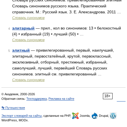
Словарь русских синонимов. привилегированный элитный
Словарь синонимов русского языка. Практический
справочник. М.: Русский язык. З. Е. Александрова. 2011 …
Словарь синонимов
элитарный
— прил., кол во синонимов: 13 • белокостный
4
(4) • избранный (19) • лучший (50) • …
Словарь синонимов
элитный
— привилегированный, первый, наилучший,
5
элитарный, первостатейный, крутой, первоклассный,
эксклюзивный, отборный, престижный, избранный,
самолучший, лучший, первейший Словарь русских
синонимов. элитный см. привилегированный …
Словарь синонимов
© Академик, 2000-2026
18+
Обратная связь:
Техподдержка
,
Реклама на сайте
👣 Путешествия
Экспорт словарей на сайты
, сделанные на PHP,
Joomla,
Drupal,
WordPress, MODx.