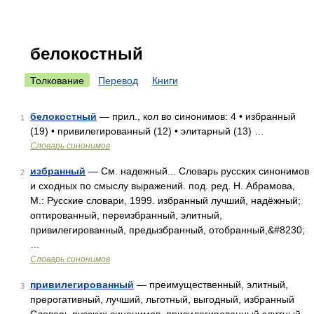
белокостный
Толкование
Перевод
Книги
белокостный
— прил., кол во синонимов: 4 • избранный
1
(19) • привилегированный (12) • элитарный (13) …
Словарь синонимов
избранный
— См. надежный... Словарь русских синонимов
2
и сходных по смыслу выражений. под. ред. Н. Абрамова,
М.: Русские словари, 1999. избранный лучший, надёжный;
оптированный, переизбранный, элитный,
привилегированный, предызбранный, отобранный,&#8230;
…
Словарь синонимов
привилегированный
— преимущественный, элитный,
3
прерогативный, лучший, льготный, выгодный, избранный